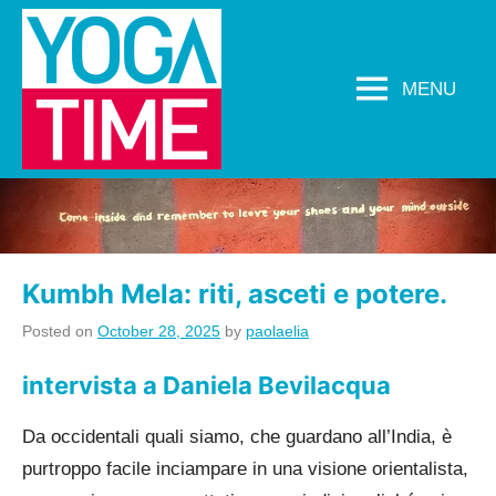
Skip
to
content
MENU
YOGA
Yoga
a
TIME
Lugano
Kumbh Mela: riti, asceti e potere.
Posted on
October 28, 2025
by
paolaelia
in
intervista
,
intervista a Daniela Bevilacqua
Newsletter
Da occidentali quali siamo, che guardano all’India, è
purtroppo facile inciampare in una visione orientalista,