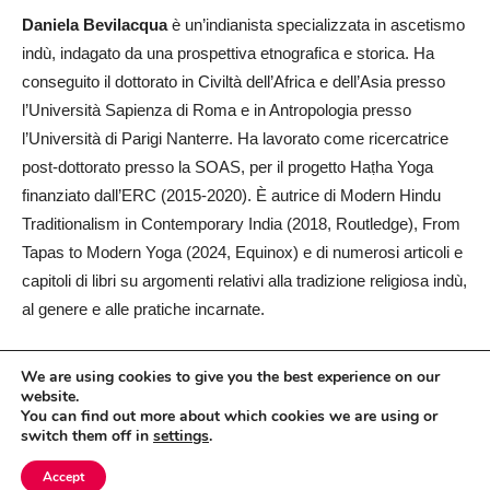
Daniela Bevilacqua
è un’indianista specializzata in ascetismo
indù, indagato da una prospettiva etnografica e storica. Ha
conseguito il dottorato in Civiltà dell’Africa e dell’Asia presso
l’Università Sapienza di Roma e in Antropologia presso
l’Università di Parigi Nanterre. Ha lavorato come ricercatrice
post-dottorato presso la SOAS, per il progetto Haṭha Yoga
finanziato dall’ERC (2015-2020). È autrice di Modern Hindu
Traditionalism in Contemporary India (2018, Routledge), From
Tapas to Modern Yoga (2024, Equinox) e di numerosi articoli e
capitoli di libri su argomenti relativi alla tradizione religiosa indù,
al genere e alle pratiche incarnate.
We are using cookies to give you the best experience on our
Tags:
website.
You can find out more about which cookies we are using or
cultura
switch them off in
settings
.
_______________
orientale
,
© Yoga Time 2026
Accept
daniela